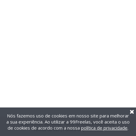
Nós fazemos uso de cookies em nosso site para melhorar
a sua experiência. Ao utilizar a 99Freelas, você aceita o uso
@2014-2026 99Freelas. Todos os direitos reservados.
de cookies de acordo com a nossa
política de privacidade
.
Termos de uso
|
Política de privacidade