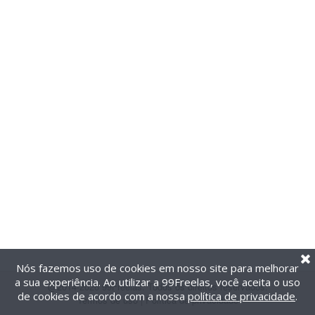
Nós fazemos uso de cookies em nosso site para melhorar
a sua experiência. Ao utilizar a 99Freelas, você aceita o uso
@2014-2026 99Freelas. Todos os direitos reservados.
de cookies de acordo com a nossa
política de privacidade
.
Termos de uso
|
Política de privacidade