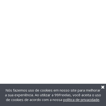
Nós fazemos uso de cookies em nosso site para melhorar
a sua experiência. Ao utilizar a 99Freelas, você aceita o uso
@2014-2026 99Freelas. Todos os direitos reservados.
de cookies de acordo com a nossa
política de privacidade
.
Termos de uso
|
Política de privacidade