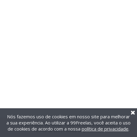
Nós fazemos uso de cookies em nosso site para melhorar
a sua experiência. Ao utilizar a 99Freelas, você aceita o uso
@2014-2026 99Freelas. Todos os direitos reservados.
de cookies de acordo com a nossa
política de privacidade
.
Termos de uso
|
Política de privacidade