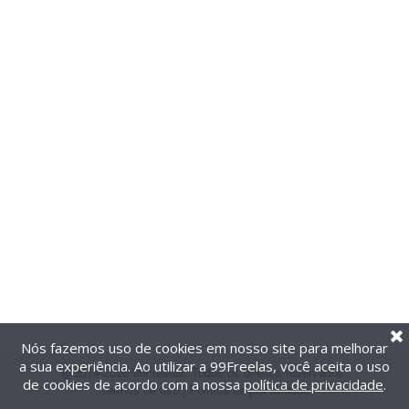
Nós fazemos uso de cookies em nosso site para melhorar
a sua experiência. Ao utilizar a 99Freelas, você aceita o uso
@2014-2026 99Freelas. Todos os direitos reservados.
de cookies de acordo com a nossa
política de privacidade
.
Termos de uso
|
Política de privacidade