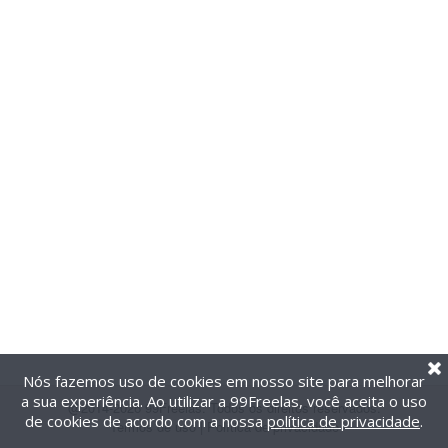
Nós fazemos uso de cookies em nosso site para melhorar
a sua experiência. Ao utilizar a 99Freelas, você aceita o uso
@2014-2026 99Freelas. Todos os direitos reservados.
de cookies de acordo com a nossa
política de privacidade
.
Termos de uso
|
Política de privacidade