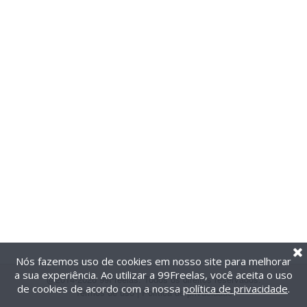
Nós fazemos uso de cookies em nosso site para melhorar
a sua experiência. Ao utilizar a 99Freelas, você aceita o uso
@2014-2026 99Freelas. Todos os direitos reservados.
de cookies de acordo com a nossa
política de privacidade
.
Termos de uso
|
Política de privacidade