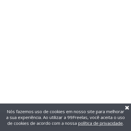
Nós fazemos uso de cookies em nosso site para melhorar
a sua experiência. Ao utilizar a 99Freelas, você aceita o uso
@2014-2026 99Freelas. Todos os direitos reservados.
de cookies de acordo com a nossa
política de privacidade
.
Termos de uso
|
Política de privacidade