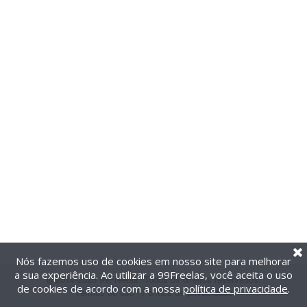
Nós fazemos uso de cookies em nosso site para melhorar
a sua experiência. Ao utilizar a 99Freelas, você aceita o uso
@2014-2026 99Freelas. Todos os direitos reservados.
de cookies de acordo com a nossa
política de privacidade
.
Termos de uso
|
Política de privacidade