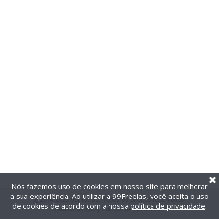
Nós fazemos uso de cookies em nosso site para melhorar
a sua experiência. Ao utilizar a 99Freelas, você aceita o uso
@2014-2026 99Freelas. Todos os direitos reservados.
de cookies de acordo com a nossa
política de privacidade
.
Termos de uso
|
Política de privacidade