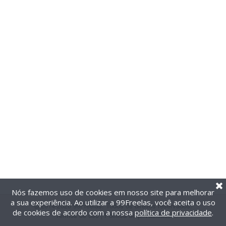
Nós fazemos uso de cookies em nosso site para melhorar
a sua experiência. Ao utilizar a 99Freelas, você aceita o uso
@2014-2026 99Freelas. Todos os direitos reservados.
de cookies de acordo com a nossa
política de privacidade
.
Termos de uso
|
Política de privacidade