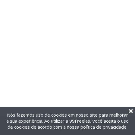
Nós fazemos uso de cookies em nosso site para melhorar
a sua experiência. Ao utilizar a 99Freelas, você aceita o uso
@2014-2026 99Freelas. Todos os direitos reservados.
de cookies de acordo com a nossa
política de privacidade
.
Termos de uso
|
Política de privacidade