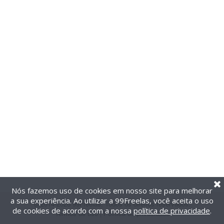
Nós fazemos uso de cookies em nosso site para melhorar
a sua experiência. Ao utilizar a 99Freelas, você aceita o uso
@2014-2026 99Freelas. Todos os direitos reservados.
de cookies de acordo com a nossa
política de privacidade
.
Termos de uso
|
Política de privacidade