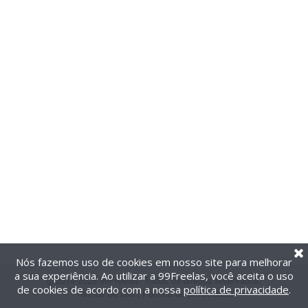
Nós fazemos uso de cookies em nosso site para melhorar
a sua experiência. Ao utilizar a 99Freelas, você aceita o uso
@2014-2026 99Freelas. Todos os direitos reservados.
de cookies de acordo com a nossa
política de privacidade
.
Termos de uso
|
Política de privacidade