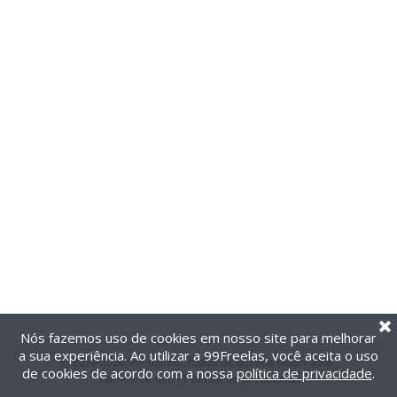
Nós fazemos uso de cookies em nosso site para melhorar
a sua experiência. Ao utilizar a 99Freelas, você aceita o uso
@2014-2026 99Freelas. Todos os direitos reservados.
de cookies de acordo com a nossa
política de privacidade
.
Termos de uso
|
Política de privacidade