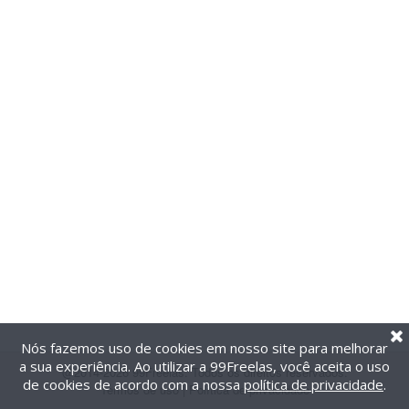
Nós fazemos uso de cookies em nosso site para melhorar
a sua experiência. Ao utilizar a 99Freelas, você aceita o uso
@2014-2026 99Freelas. Todos os direitos reservados.
de cookies de acordo com a nossa
política de privacidade
.
Termos de uso
|
Política de privacidade