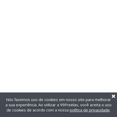
Nós fazemos uso de cookies em nosso site para melhorar
a sua experiência. Ao utilizar a 99Freelas, você aceita o uso
@2014-2026 99Freelas. Todos os direitos reservados.
de cookies de acordo com a nossa
política de privacidade
.
Termos de uso
|
Política de privacidade