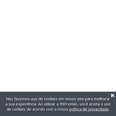
Nós fazemos uso de cookies em nosso site para melhorar
a sua experiência. Ao utilizar a 99Freelas, você aceita o uso
@2014-2026 99Freelas. Todos os direitos reservados.
de cookies de acordo com a nossa
política de privacidade
.
Termos de uso
|
Política de privacidade