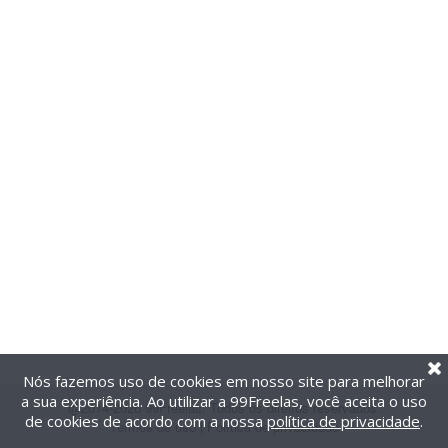
Nós fazemos uso de cookies em nosso site para melhorar
a sua experiência. Ao utilizar a 99Freelas, você aceita o uso
@2014-2026 99Freelas. Todos os direitos reservados.
de cookies de acordo com a nossa
política de privacidade
.
Termos de uso
|
Política de privacidade