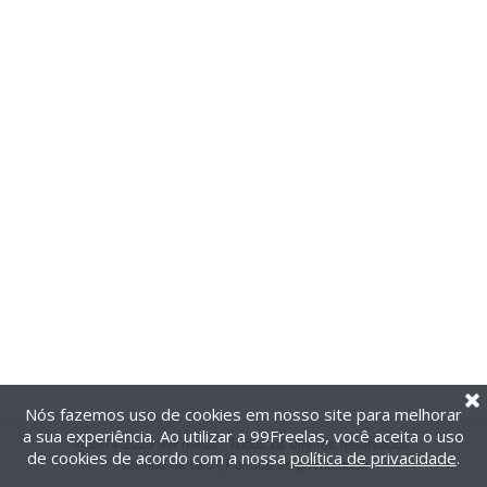
Nós fazemos uso de cookies em nosso site para melhorar
a sua experiência. Ao utilizar a 99Freelas, você aceita o uso
@2014-2026 99Freelas. Todos os direitos reservados.
de cookies de acordo com a nossa
política de privacidade
.
Termos de uso
|
Política de privacidade