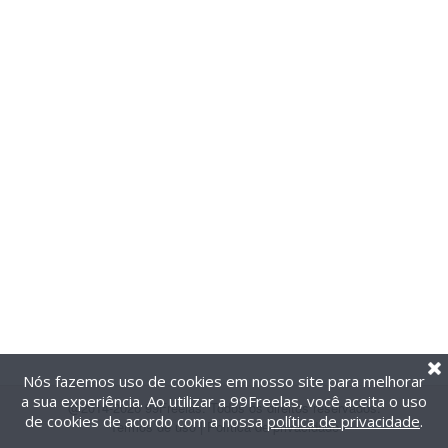
Nós fazemos uso de cookies em nosso site para melhorar
a sua experiência. Ao utilizar a 99Freelas, você aceita o uso
@2014-2026 99Freelas. Todos os direitos reservados.
de cookies de acordo com a nossa
política de privacidade
.
Termos de uso
|
Política de privacidade