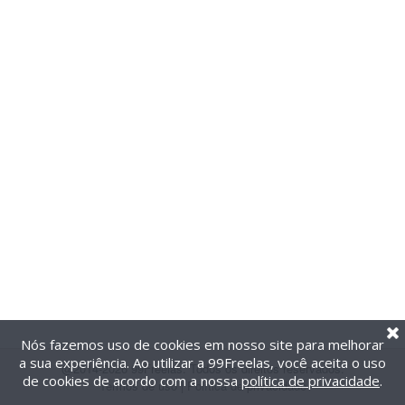
Nós fazemos uso de cookies em nosso site para melhorar
a sua experiência. Ao utilizar a 99Freelas, você aceita o uso
@2014-2026 99Freelas. Todos os direitos reservados.
de cookies de acordo com a nossa
política de privacidade
.
Termos de uso
|
Política de privacidade