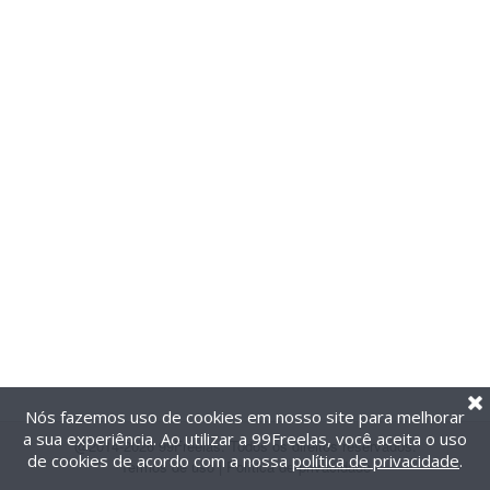
Nós fazemos uso de cookies em nosso site para melhorar
a sua experiência. Ao utilizar a 99Freelas, você aceita o uso
@2014-2026 99Freelas. Todos os direitos reservados.
de cookies de acordo com a nossa
política de privacidade
.
Termos de uso
|
Política de privacidade