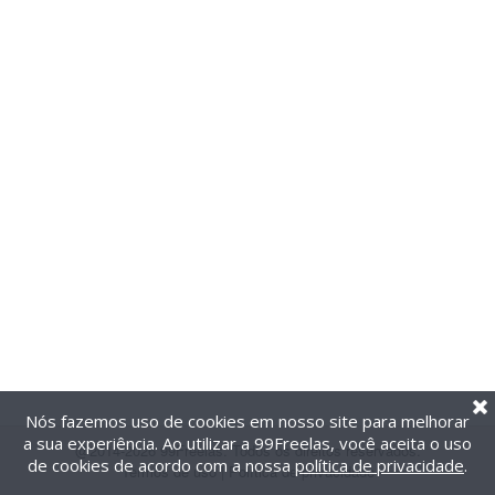
Nós fazemos uso de cookies em nosso site para melhorar
a sua experiência. Ao utilizar a 99Freelas, você aceita o uso
@2014-2026 99Freelas. Todos os direitos reservados.
de cookies de acordo com a nossa
política de privacidade
.
Termos de uso
|
Política de privacidade