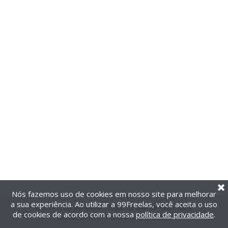
Nós fazemos uso de cookies em nosso site para melhorar
a sua experiência. Ao utilizar a 99Freelas, você aceita o uso
@2014-2026 99Freelas. Todos os direitos reservados.
de cookies de acordo com a nossa
política de privacidade
.
Termos de uso
|
Política de privacidade