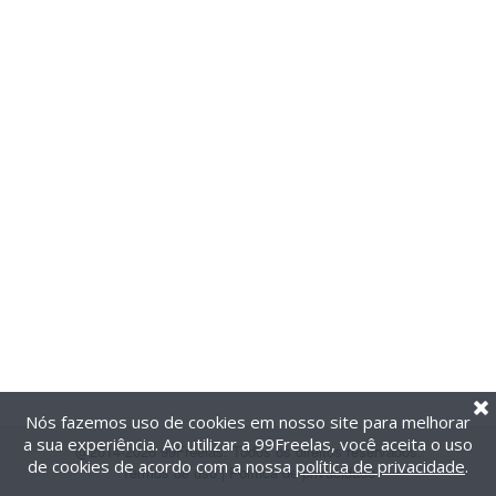
Nós fazemos uso de cookies em nosso site para melhorar
a sua experiência. Ao utilizar a 99Freelas, você aceita o uso
@2014-2026 99Freelas. Todos os direitos reservados.
de cookies de acordo com a nossa
política de privacidade
.
Termos de uso
|
Política de privacidade