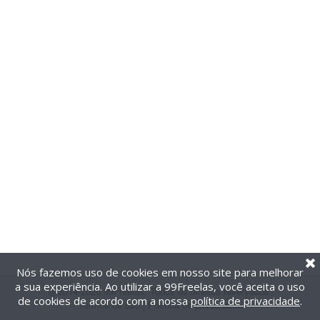
Nós fazemos uso de cookies em nosso site para melhorar
a sua experiência. Ao utilizar a 99Freelas, você aceita o uso
@2014-2026 99Freelas. Todos os direitos reservados.
de cookies de acordo com a nossa
política de privacidade
.
Termos de uso
|
Política de privacidade