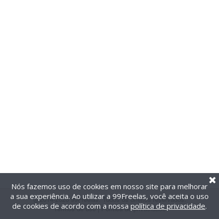
Nós fazemos uso de cookies em nosso site para melhorar
a sua experiência. Ao utilizar a 99Freelas, você aceita o uso
@2014-2026 99Freelas. Todos os direitos reservados.
de cookies de acordo com a nossa
política de privacidade
.
Termos de uso
|
Política de privacidade