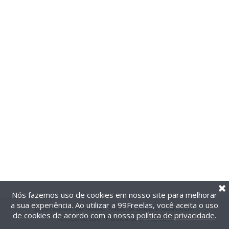
Nós fazemos uso de cookies em nosso site para melhorar
a sua experiência. Ao utilizar a 99Freelas, você aceita o uso
@2014-2026 99Freelas. Todos os direitos reservados.
de cookies de acordo com a nossa
política de privacidade
.
Termos de uso
|
Política de privacidade