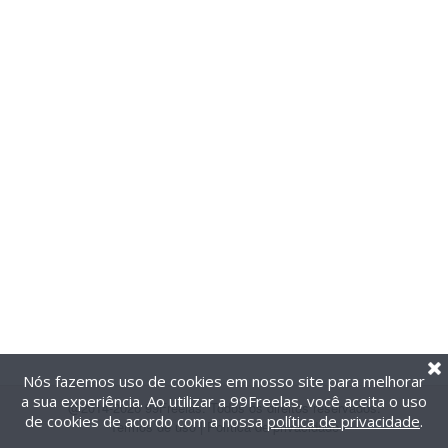
Nós fazemos uso de cookies em nosso site para melhorar
a sua experiência. Ao utilizar a 99Freelas, você aceita o uso
@2014-2026 99Freelas. Todos os direitos reservados.
de cookies de acordo com a nossa
política de privacidade
.
Termos de uso
|
Política de privacidade