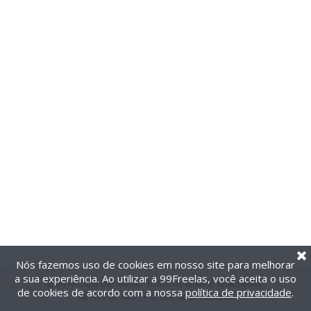
Nós fazemos uso de cookies em nosso site para melhorar
a sua experiência. Ao utilizar a 99Freelas, você aceita o uso
@2014-2026 99Freelas. Todos os direitos reservados.
de cookies de acordo com a nossa
política de privacidade
.
Termos de uso
|
Política de privacidade