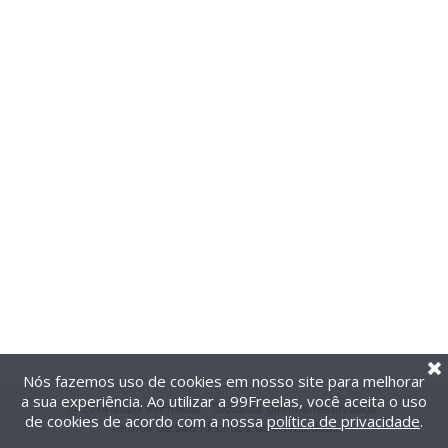
Nós fazemos uso de cookies em nosso site para melhorar
a sua experiência. Ao utilizar a 99Freelas, você aceita o uso
@2014-2026 99Freelas. Todos os direitos reservados.
de cookies de acordo com a nossa
política de privacidade
.
Termos de uso
|
Política de privacidade