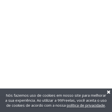
Nós fazemos uso de cookies em nosso site para melhorar
a sua experiência. Ao utilizar a 99Freelas, você aceita o uso
@2014-2026 99Freelas. Todos os direitos reservados.
de cookies de acordo com a nossa
política de privacidade
.
Termos de uso
|
Política de privacidade