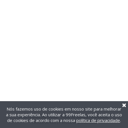
Nós fazemos uso de cookies em nosso site para melhorar
a sua experiência. Ao utilizar a 99Freelas, você aceita o uso
@2014-2026 99Freelas. Todos os direitos reservados.
de cookies de acordo com a nossa
política de privacidade
.
Termos de uso
|
Política de privacidade