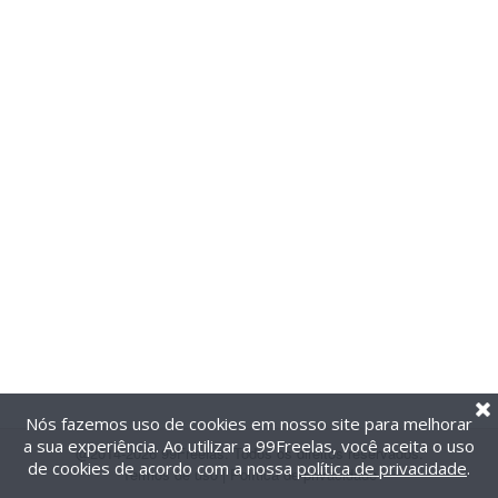
Nós fazemos uso de cookies em nosso site para melhorar
a sua experiência. Ao utilizar a 99Freelas, você aceita o uso
@2014-2026 99Freelas. Todos os direitos reservados.
de cookies de acordo com a nossa
política de privacidade
.
Termos de uso
|
Política de privacidade