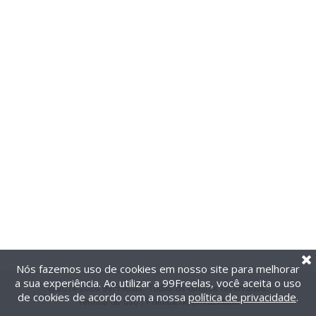
Nós fazemos uso de cookies em nosso site para melhorar
a sua experiência. Ao utilizar a 99Freelas, você aceita o uso
@2014-2026 99Freelas. Todos os direitos reservados.
de cookies de acordo com a nossa
política de privacidade
.
Termos de uso
|
Política de privacidade