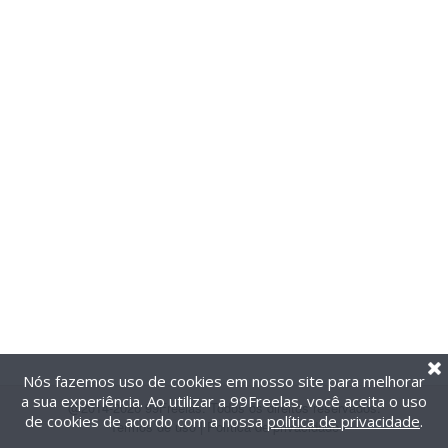
Nós fazemos uso de cookies em nosso site para melhorar
a sua experiência. Ao utilizar a 99Freelas, você aceita o uso
@2014-2026 99Freelas. Todos os direitos reservados.
de cookies de acordo com a nossa
política de privacidade
.
Termos de uso
|
Política de privacidade