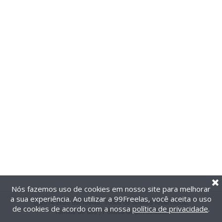
Nós fazemos uso de cookies em nosso site para melhorar
a sua experiência. Ao utilizar a 99Freelas, você aceita o uso
@2014-2026 99Freelas. Todos os direitos reservados.
de cookies de acordo com a nossa
política de privacidade
.
Termos de uso
|
Política de privacidade