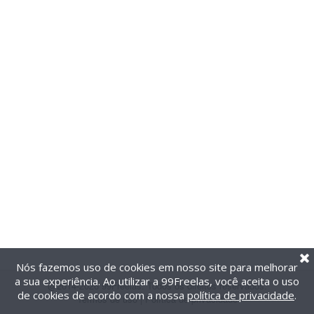
Nós fazemos uso de cookies em nosso site para melhorar
a sua experiência. Ao utilizar a 99Freelas, você aceita o uso
@2014-2026 99Freelas. Todos os direitos reservados.
de cookies de acordo com a nossa
política de privacidade
.
Termos de uso
|
Política de privacidade