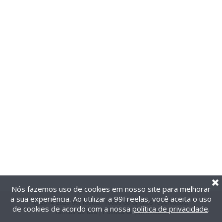
Nós fazemos uso de cookies em nosso site para melhorar
a sua experiência. Ao utilizar a 99Freelas, você aceita o uso
@2014-2026 99Freelas. Todos os direitos reservados.
de cookies de acordo com a nossa
política de privacidade
.
Termos de uso
|
Política de privacidade