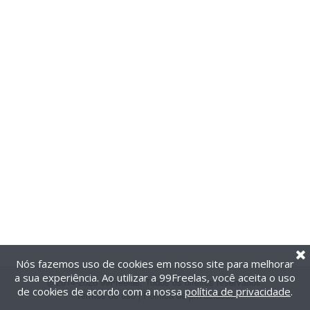
Nós fazemos uso de cookies em nosso site para melhorar
a sua experiência. Ao utilizar a 99Freelas, você aceita o uso
@2014-2026 99Freelas. Todos os direitos reservados.
de cookies de acordo com a nossa
política de privacidade
.
Termos de uso
|
Política de privacidade