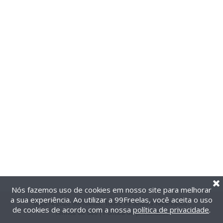
Nós fazemos uso de cookies em nosso site para melhorar
a sua experiência. Ao utilizar a 99Freelas, você aceita o uso
@2014-2026 99Freelas. Todos os direitos reservados.
de cookies de acordo com a nossa
política de privacidade
.
Termos de uso
|
Política de privacidade