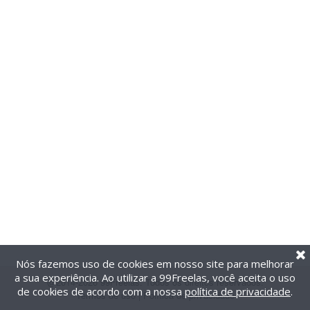
Nós fazemos uso de cookies em nosso site para melhorar
a sua experiência. Ao utilizar a 99Freelas, você aceita o uso
@2014-2026 99Freelas. Todos os direitos reservados.
de cookies de acordo com a nossa
política de privacidade
.
Termos de uso
|
Política de privacidade