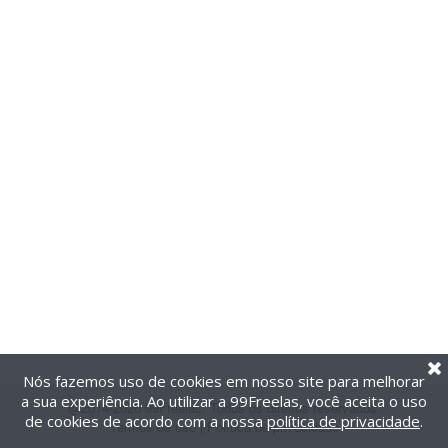
Nós fazemos uso de cookies em nosso site para melhorar
a sua experiência. Ao utilizar a 99Freelas, você aceita o uso
@2014-2026 99Freelas. Todos os direitos reservados.
de cookies de acordo com a nossa
política de privacidade
.
Termos de uso
|
Política de privacidade