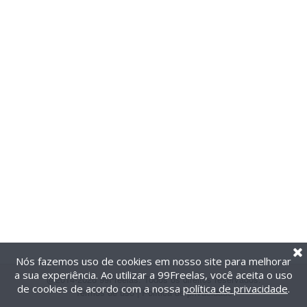
Nós fazemos uso de cookies em nosso site para melhorar
a sua experiência. Ao utilizar a 99Freelas, você aceita o uso
@2014-2026 99Freelas. Todos os direitos reservados.
de cookies de acordo com a nossa
política de privacidade
.
Termos de uso
|
Política de privacidade