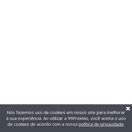
Nós fazemos uso de cookies em nosso site para melhorar
a sua experiência. Ao utilizar a 99Freelas, você aceita o uso
@2014-2026 99Freelas. Todos os direitos reservados.
de cookies de acordo com a nossa
política de privacidade
.
Termos de uso
|
Política de privacidade