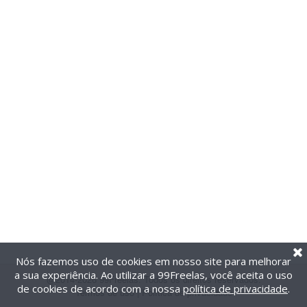
Nós fazemos uso de cookies em nosso site para melhorar
a sua experiência. Ao utilizar a 99Freelas, você aceita o uso
@2014-2026 99Freelas. Todos os direitos reservados.
de cookies de acordo com a nossa
política de privacidade
.
Termos de uso
|
Política de privacidade