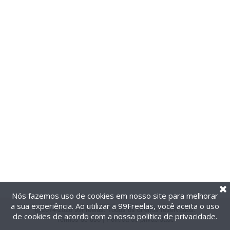
Nós fazemos uso de cookies em nosso site para melhorar
a sua experiência. Ao utilizar a 99Freelas, você aceita o uso
@2014-2026 99Freelas. Todos os direitos reservados.
de cookies de acordo com a nossa
política de privacidade
.
Termos de uso
|
Política de privacidade