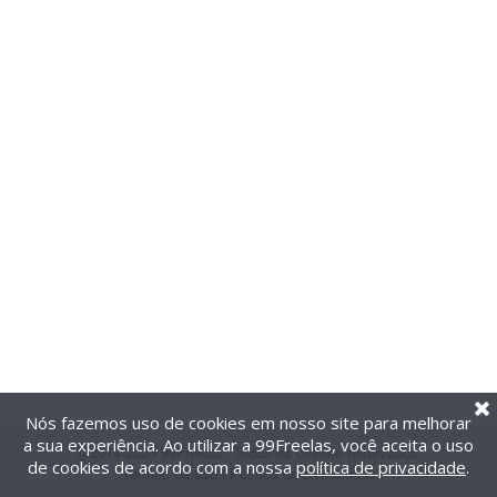
Nós fazemos uso de cookies em nosso site para melhorar
a sua experiência. Ao utilizar a 99Freelas, você aceita o uso
@2014-2026 99Freelas. Todos os direitos reservados.
de cookies de acordo com a nossa
política de privacidade
.
Termos de uso
|
Política de privacidade