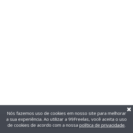
Nós fazemos uso de cookies em nosso site para melhorar
a sua experiência. Ao utilizar a 99Freelas, você aceita o uso
@2014-2026 99Freelas. Todos os direitos reservados.
de cookies de acordo com a nossa
política de privacidade
.
Termos de uso
|
Política de privacidade